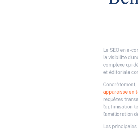
Le SEO en e-com
la visibilité d’
complexe qui dé
et éditoriale co
Concrètement, 
apparaisse en t
requêtes transa
l’optimisation t
l’amélioration de
Les principale