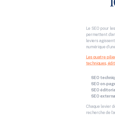
Le SEO pour les 
permettent d’amé
leviers agissen
numérique d’un
Les quatre pili
techniques, édit
SEO techni
SEO on-pag
SEO éditoria
SEO externa
Chaque levier do
recherche de l’a