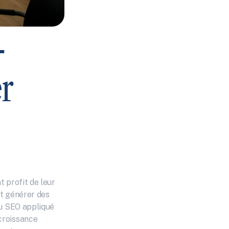
-
 
 profit de leur 
 générer des 
u SEO appliqué 
roissance 