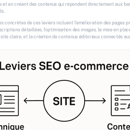
e et en créant des contenus qui répondent directement aux bes
ls.
 concrètes de ces leviers incluent l’amélioration des pages pro
criptions détaillées, l’optimisation des images, la mise en place
site claire, et la création de contenus éditoriaux connectés au