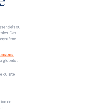
e
sentiels qui 
ales. Ces 
osystème 
ensions 
 globale :
té du site
ion de 
r 