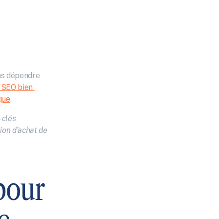
ns dépendre 
 SEO bien 
que
.
clés 
ion d’achat de 
our 