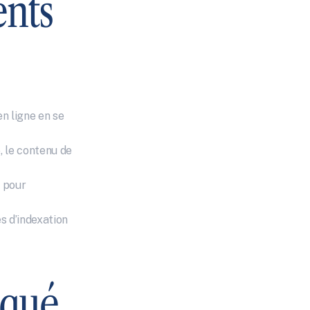
ents
 ligne en se 
, le contenu de 
 pour 
 d’indexation 
qué 