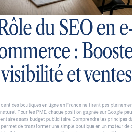
Rôle du SEO en e
ommerce : Booster
visibilité et ventes
 cent des boutiques en ligne en France ne tirent pas pleinement
aturel. Pour les PME, chaque position gagnée sur Google peut
ntaires sans budget publicitaire. Comprendre les principes d
permet de transformer une simple boutique en un moteur de c