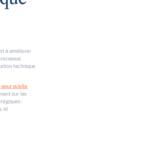
t à améliorer 
processus 
ation technique 
pour qu’elle 
ment sur les 
égiques : 
 et 