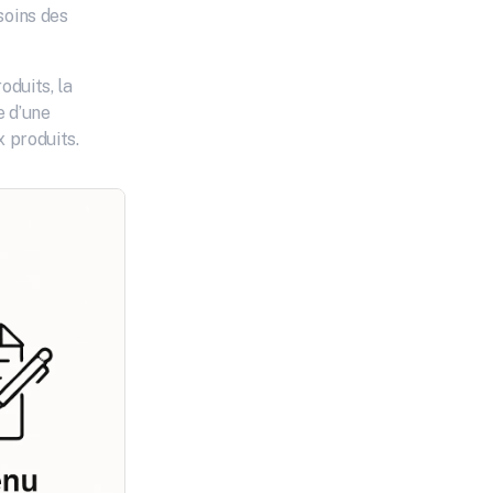
oins des 
duits, la 
 d’une 
x produits.