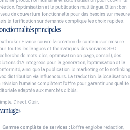
ombine production humaine et automatisation pour couvrir la 
réation, l’optimisation et la publication multilingue. Bilan : bon 
iveau de couverture fonctionnelle pour des besoins sur mesure,
ais la tarification sur demande complique les choix rapides.
onctionnalités principales
extbroker France couvre la création de contenu sur mesure 
our toutes les langues et thématiques, des services SEO 
recherche de mots-clés, optimisation on-page, conseil), des 
olutions d’IA intégrées pour la génération, l’optimisation et la 
onformité, ainsi que la publication, le marketing et le netlinking
vec distribution via influenceurs. La traduction, la localisation e
a révision humaine complètent l’offre pour garantir une qualité 
ditoriale adaptée aux marchés ciblés.
imple. Direct. Clair.
vantages
Gamme complète de services :
 L’offre englobe rédaction, 