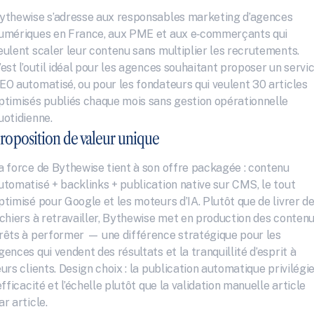
ythewise s’adresse aux responsables marketing d’agences 
umériques en France, aux PME et aux e‑commerçants qui 
eulent scaler leur contenu sans multiplier les recrutements. 
’est l’outil idéal pour les agences souhaitant proposer un servic
EO automatisé, ou pour les fondateurs qui veulent 30 articles 
ptimisés publiés chaque mois sans gestion opérationnelle 
uotidienne.
roposition de valeur unique
a force de Bythewise tient à son offre packagée : contenu 
utomatisé + backlinks + publication native sur CMS, le tout 
ptimisé pour Google et les moteurs d’IA. Plutôt que de livrer de
ichiers à retravailler, Bythewise met en production des contenu
rêts à performer — une différence stratégique pour les 
gences qui vendent des résultats et la tranquillité d’esprit à 
eurs clients. Design choix : la publication automatique privilégie
’efficacité et l’échelle plutôt que la validation manuelle article 
ar article.