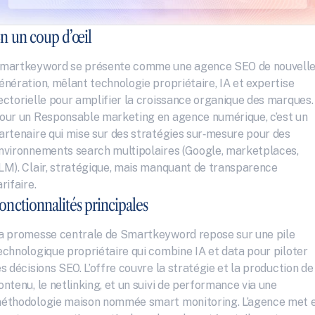
n un coup d’œil
martkeyword se présente comme une agence SEO de nouvelle
énération, mêlant technologie propriétaire, IA et expertise 
ectorielle pour amplifier la croissance organique des marques. 
our un Responsable marketing en agence numérique, c’est un 
artenaire qui mise sur des stratégies sur‑mesure pour des 
nvironnements search multipolaires (Google, marketplaces, 
LM). Clair, stratégique, mais manquant de transparence 
arifaire.
onctionnalités principales
a promesse centrale de Smartkeyword repose sur une pile 
echnologique propriétaire qui combine IA et data pour piloter 
es décisions SEO. L’offre couvre la stratégie et la production de 
ontenu, le netlinking, et un suivi de performance via une 
éthodologie maison nommée smart monitoring. L’agence met e