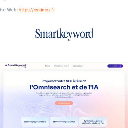
ite Web:
https://eskimoz.fr
Smartkeyword