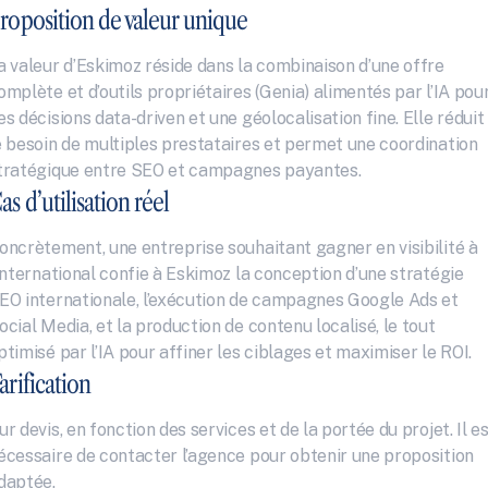
roposition de valeur unique
a valeur d’Eskimoz réside dans la combinaison d’une offre 
omplète et d’outils propriétaires (Genia) alimentés par l’IA pour
es décisions data-driven et une géolocalisation fine. Elle réduit 
e besoin de multiples prestataires et permet une coordination 
tratégique entre SEO et campagnes payantes.
as d’utilisation réel
oncrètement, une entreprise souhaitant gagner en visibilité à 
’international confie à Eskimoz la conception d’une stratégie 
EO internationale, l’exécution de campagnes Google Ads et 
ocial Media, et la production de contenu localisé, le tout 
ptimisé par l’IA pour affiner les ciblages et maximiser le ROI.
arification
ur devis, en fonction des services et de la portée du projet. Il es
écessaire de contacter l’agence pour obtenir une proposition 
daptée.