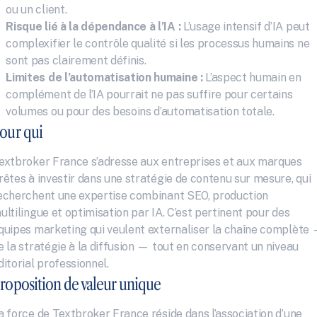
ou un client.
Risque lié à la dépendance à l’IA :
 L’usage intensif d’IA peut 
complexifier le contrôle qualité si les processus humains ne 
sont pas clairement définis.
Limites de l’automatisation humaine :
 L’aspect humain en 
complément de l’IA pourrait ne pas suffire pour certains 
volumes ou pour des besoins d’automatisation totale.
our qui
extbroker France s’adresse aux entreprises et aux marques 
rêtes à investir dans une stratégie de contenu sur mesure, qui 
echerchent une expertise combinant SEO, production 
ultilingue et optimisation par IA. C’est pertinent pour des 
quipes marketing qui veulent externaliser la chaîne complète 
e la stratégie à la diffusion — tout en conservant un niveau 
ditorial professionnel.
roposition de valeur unique
a force de Textbroker France réside dans l’association d’une 