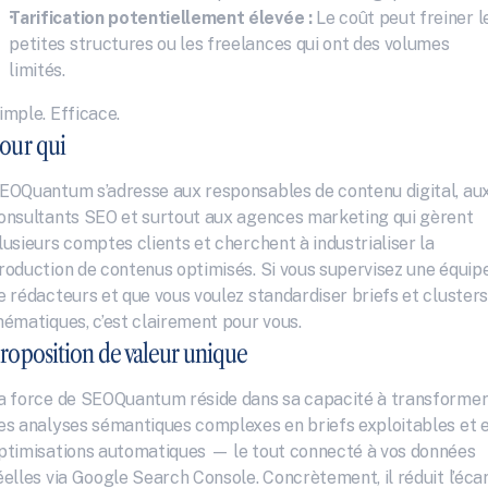
Tarification potentiellement élevée :
 Le coût peut freiner le
petites structures ou les freelances qui ont des volumes 
limités.
imple. Efficace.
our qui
EOQuantum s’adresse aux responsables de contenu digital, aux
onsultants SEO et surtout aux agences marketing qui gèrent 
lusieurs comptes clients et cherchent à industrialiser la 
roduction de contenus optimisés. Si vous supervisez une équipe
e rédacteurs et que vous voulez standardiser briefs et clusters 
hématiques, c’est clairement pour vous.
roposition de valeur unique
a force de SEOQuantum réside dans sa capacité à transformer
es analyses sémantiques complexes en briefs exploitables et e
ptimisations automatiques — le tout connecté à vos données 
éelles via Google Search Console. Concrètement, il réduit l’écar