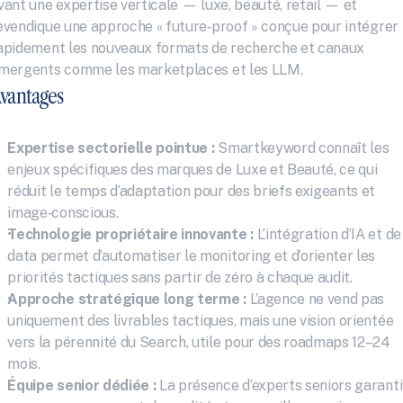
vant une expertise verticale — luxe, beauté, retail — et 
evendique une approche « future‑proof » conçue pour intégrer 
apidement les nouveaux formats de recherche et canaux 
mergents comme les marketplaces et les LLM.
vantages
Expertise sectorielle pointue :
 Smartkeyword connaît les 
enjeux spécifiques des marques de Luxe et Beauté, ce qui 
réduit le temps d’adaptation pour des briefs exigeants et 
image‑conscious.
Technologie propriétaire innovante :
 L’intégration d’IA et de 
data permet d’automatiser le monitoring et d’orienter les 
priorités tactiques sans partir de zéro à chaque audit.
Approche stratégique long terme :
 L’agence ne vend pas 
uniquement des livrables tactiques, mais une vision orientée 
vers la pérennité du Search, utile pour des roadmaps 12–24 
mois.
Équipe senior dédiée :
 La présence d’experts seniors garantit