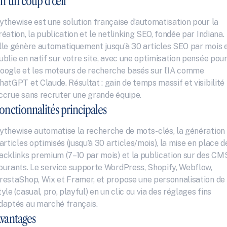
n un coup d’œil
ythewise est une solution française d’automatisation pour la 
réation, la publication et le netlinking SEO, fondée par Indiana. 
lle génère automatiquement jusqu’à 30 articles SEO par mois e
ublie en natif sur votre site, avec une optimisation pensée pour
oogle et les moteurs de recherche basés sur l’IA comme 
hatGPT et Claude. Résultat : gain de temps massif et visibilité 
ccrue sans recruter une grande équipe.
onctionnalités principales
ythewise automatise la recherche de mots-clés, la génération 
’articles optimisés (jusqu’à 30 articles/mois), la mise en place de
acklinks premium (7–10 par mois) et la publication sur des CMS
ourants. Le service supporte WordPress, Shopify, Webflow, 
restaShop, Wix et Framer, et propose une personnalisation de 
tyle (casual, pro, playful) en un clic ou via des réglages fins 
daptés au marché français.
vantages