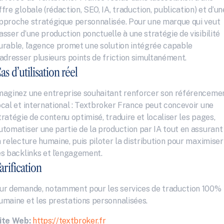
ffre globale (rédaction, SEO, IA, traduction, publication) et d’une
pproche stratégique personnalisée. Pour une marque qui veut 
asser d’une production ponctuelle à une stratégie de visibilité 
urable, l’agence promet une solution intégrée capable 
’adresser plusieurs points de friction simultanément.
as d’utilisation réel
maginez une entreprise souhaitant renforcer son référencemen
ocal et international : Textbroker France peut concevoir une 
tratégie de contenu optimisé, traduire et localiser les pages, 
utomatiser une partie de la production par IA tout en assurant 
a relecture humaine, puis piloter la distribution pour maximiser 
es backlinks et l’engagement.
arification
ur demande, notamment pour les services de traduction 100% 
umaine et les prestations personnalisées.
ite Web:
https://textbroker.fr